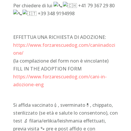
Per chiedere di lui
+41 79 367 29 80
+39 348 9194998
EFFETTUA
UNA RICHIESTA DI ADOZIONE:
https://www.forzarescuedog.com/caniinadozi
one/
(la compilazione del form non è vincolante)
FILL IN THE ADOPTION FORM
https://www.forzarescuedog.com/cani-in-
adozione-eng
Si affida vaccinato💉, sverminato💊, chippato,
sterilizzato (se età e salute lo consentono), con
test 🔬 filaria/erlikia/leishmania effettuati,
previa visita 🐾 pre e post affido e con