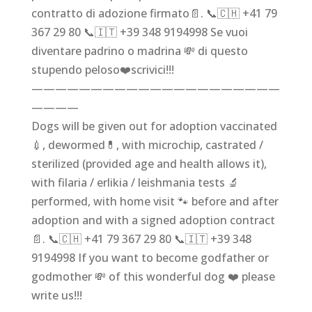
contratto di adozione firmato📄. 📞🇨🇭 +41 79
367 29 80 📞🇮🇹 +39 348 9194998 Se vuoi
diventare padrino o madrina 💸 di questo
stupendo peloso❤️scrivici!!!
—————————————————————
————
Dogs will be given out for adoption vaccinated
💉, dewormed💊, with microchip, castrated /
sterilized (provided age and health allows it),
with filaria / erlikia / leishmania tests 🔬
performed, with home visit 🐾 before and after
adoption and with a signed adoption contract
📄. 📞🇨🇭 +41 79 367 29 80 📞🇮🇹 +39 348
9194998 If you want to become godfather or
godmother 💸 of this wonderful dog ❤️ please
write us!!!