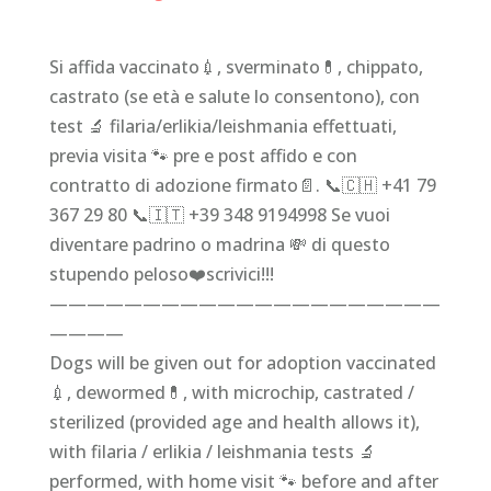
Si affida vaccinato💉, sverminato💊, chippato,
castrato (se età e salute lo consentono), con
test 🔬 filaria/erlikia/leishmania effettuati,
previa visita 🐾 pre e post affido e con
contratto di adozione firmato📄. 📞🇨🇭 +41 79
367 29 80 📞🇮🇹 +39 348 9194998 Se vuoi
diventare padrino o madrina 💸 di questo
stupendo peloso❤️scrivici!!!
—————————————————————
————
Dogs will be given out for adoption vaccinated
💉, dewormed💊, with microchip, castrated /
sterilized (provided age and health allows it),
with filaria / erlikia / leishmania tests 🔬
performed, with home visit 🐾 before and after