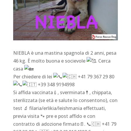
NIEBLA è una mastina spagnola di 2 anni, pesa
46 kg. È molto buona e socievole
. Cerca
casa
Per chiedere di lei
+41 79 367 29 80
+39 348 9194998
Si affida vaccinata💉, sverminata💊, chippata,
sterilizzata (se età e salute lo consentono), con
test 🔬 filaria/erlikia/leishmania effettuati,
previa visita 🐾 pre e post affido e con
contratto di adozione firmato📄. 📞🇨🇭 +41 79