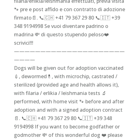
filaria/erlikia/leishmania effettuati, previa visita
🐾 pre e post affido e con contratto di adozione
firmato📄. 📞🇨🇭 +41 79 367 29 80 📞🇮🇹 +39
348 9194998 Se vuoi diventare padrino o
madrina 💸 di questo stupendo peloso❤️
scrivici!!!
—————————————————————
————
Dogs will be given out for adoption vaccinated
💉, dewormed💊, with microchip, castrated /
sterilized (provided age and health allows it),
with filaria / erlikia / leishmania tests 🔬
performed, with home visit 🐾 before and after
adoption and with a signed adoption contract
📄. 📞🇨🇭 +41 79 367 29 80 📞🇮🇹 +39 348
9194998 If you want to become godfather or
godmother 💸 of this wonderful dog ❤️ please