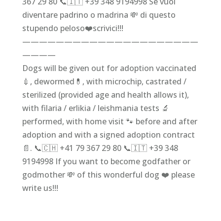
367 29 80 📞🇮🇹 +39 348 9194998 Se vuoi
diventare padrino o madrina 💸 di questo
stupendo peloso❤️scrivici!!!
—————————————————————
————
Dogs will be given out for adoption vaccinated
💉, dewormed💊, with microchip, castrated /
sterilized (provided age and health allows it),
with filaria / erlikia / leishmania tests 🔬
performed, with home visit 🐾 before and after
adoption and with a signed adoption contract
📄. 📞🇨🇭 +41 79 367 29 80 📞🇮🇹 +39 348
9194998 If you want to become godfather or
godmother 💸 of this wonderful dog ❤️ please
write us!!!