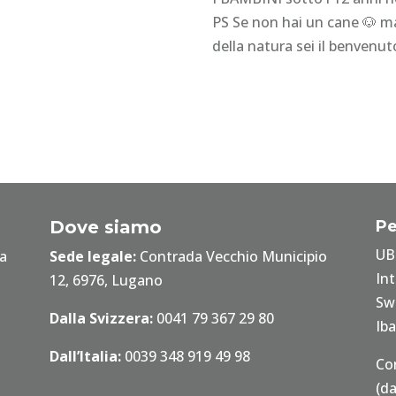
PS Se non hai un cane 🐶 ma
della natura sei il benvenut
Dove siamo
Pe
UB
za
Sede legale:
Contrada Vecchio Municipio
In
12, 6976, Lugano
Sw
Dalla Svizzera:
0041 79 367 29 80
Ib
Dall’Italia:
0039 348 919 49 98
Co
(da