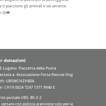
 ti piacciono gli animali e sei amante
o 🤗❤️
r donazioni
S Lugano: Piazzetta della Posta
testata a: Associazione Forza Rescue Dog
ift: UBSWCHZH80A
an: CH19 0024 7247 1371 9940 E
nto postale UBS: 80-2-2
 versare con polizza arancione solo per la