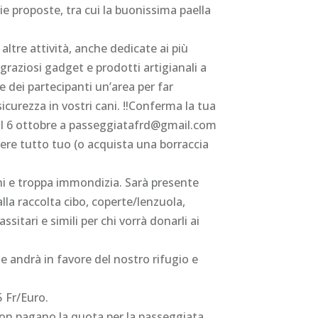
ie proposte, tra cui la buonissima paella
ltre attività, anche dedicate ai più
raziosi gadget e prodotti artigianali a
e dei partecipanti un’area per far
sicurezza in vostri cani. ‼️Conferma la tua
 il 6 ottobre a passeggiatafrd@gmail.com
iere tutto tuo (o acquista una borraccia
chi e troppa immondizia. Sarà presente
la raccolta cibo, coperte/lenzuola,
sitari e simili per chi vorrà donarli ai
e andrà in favore del nostro rifugio e
Fr/Euro.
on pagano la quota per la passeggiata.