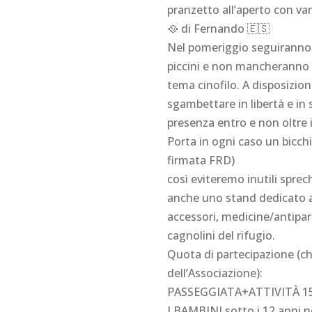
pranzetto all’aperto con var
🥘 di Fernando 🇪🇸
Nel pomeriggio seguiranno a
piccini e non mancheranno g
tema cinofilo. A disposizion
sgambettare in libertà e in 
presenza entro e non oltre
Porta in ogni caso un bicch
firmata FRD)
così eviteremo inutili spre
anche uno stand dedicato al
accessori, medicine/antiparas
cagnolini del rifugio.
Quota di partecipazione (ch
dell’Associazione):
PASSEGGIATA+ATTIVITÀ 15 
I BAMBINI sotto i 12 anni n