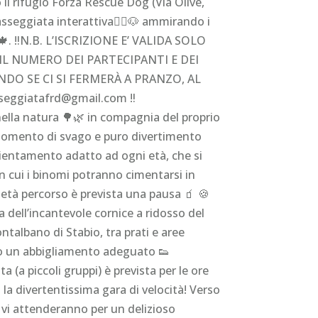
il rifugio Forza Rescue Dog (Via Olivè,
passeggiata interattiva🚶‍♀️🐶 ammirando i
🍁. ‼️N.B. L’ISCRIZIONE E’ VALIDA SOLO
L NUMERO DEI PARTECIPANTI E DEI
NDO SE CI SI FERMERÀ A PRANZO, AL
eggiatafrd@gmail.com ‼️
lla natura 🌳🌿 in compagnia del proprio
momento di svago e puro divertimento
rientamento adatto ad ogni età, che si
in cui i binomi potranno cimentarsi in
metà percorso è prevista una pausa 🧃 🍪
ta dell’incantevole cornice a ridosso del
ntalbano di Stabio, tra prati e aree
o un abbigliamento adeguato 👟
a (a piccoli gruppi) è prevista per le ore
la divertentissima gara di velocità! Verso
e vi attenderanno per un delizioso