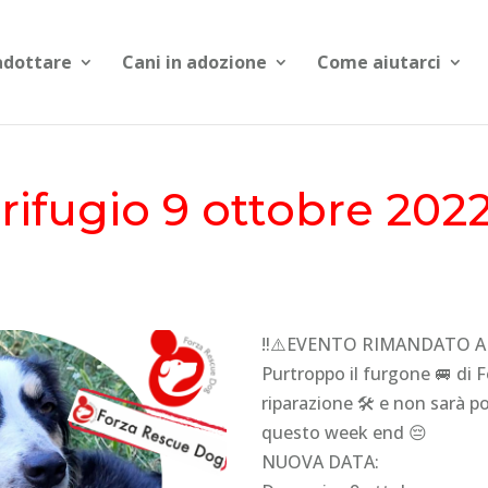
dottare
Cani in adozione
Come aiutarci
rifugio 9 ottobre 202
‼️⚠️
EVENTO
RIMANDATO A 
Purtroppo il furgone 🚐 di F
riparazione 🛠 e non sarà pos
questo week end 😔
NUOVA DATA: