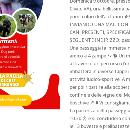
Domenica 9 ottobre, presso 
Clivio, VA), una bellissima 
primi colori dell’autunno 
INVIANDO UNA MAIL CON I
CANI PRESENTI, SPECIFICA
SEGUENTE INDIRIZZO: pass
Una passeggiata immersa ne
amico a 4 zampe 🐾 🐕 Un 
attraverso un percorso d’o
imbatterà in diverse tappe 
attività ludico-sportive. A 
per poi ripartire alla scoper
confine e delle vigne del Mo
boschive 🍂🌲Vi consigliam
La partenza della passeggiat
10.30 ⏰ e si concluderà con 
le 13 buvette e prelibatezz